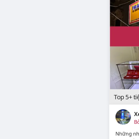
Top 5+ ti
X
Bở
Những nhà