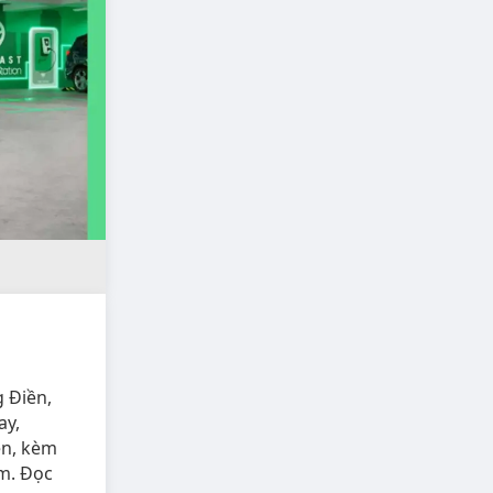
 Điền,
ay,
ền, kèm
ạm. Đọc