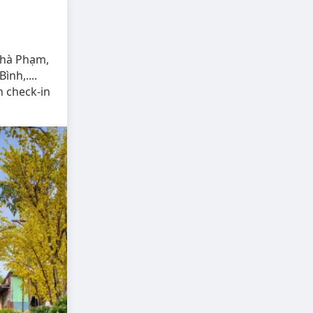
Nhà Phạm,
nh,....
 check-in