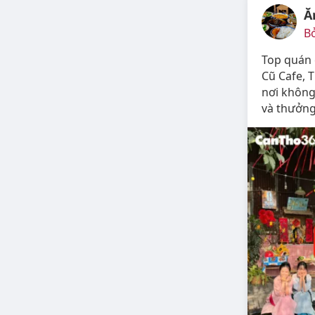
Ă
Bở
Top quán 
Cũ Cafe, 
nơi không
và thưởng