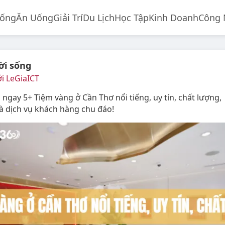
Sống
Ăn Uống
Giải Trí
Du Lịch
Học Tập
Kinh Doanh
Công 
ời sống
i LeGiaICT
ngay 5+ Tiệm vàng ở Cần Thơ nổi tiếng, uy tín, chất lượng
à dịch vụ khách hàng chu đáo!