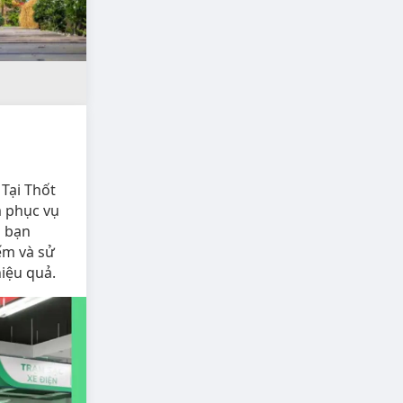
Tại Thốt
m phục vụ
n bạn
ếm và sử
hiệu quả.