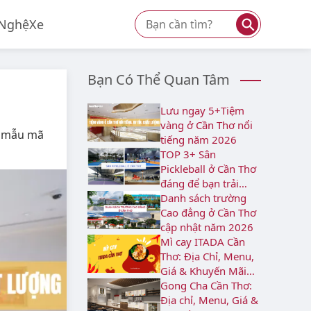
⚲
Nghệ
Xe
Bạn Có Thể Quan Tâm
Lưu ngay 5+Tiệm
vàng ở Cần Thơ nổi
, mẫu mã
tiếng năm 2026
TOP 3+ Sân
Pickleball ở Cần Thơ
đáng để bạn trải
nghiệm
Danh sách trường
Cao đẳng ở Cần Thơ
cập nhật năm 2026
Mì cay ITADA Cần
Thơ: Địa Chỉ, Menu,
Giá & Khuyến Mãi
2026
Gong Cha Cần Thơ:
Địa chỉ, Menu, Giá &