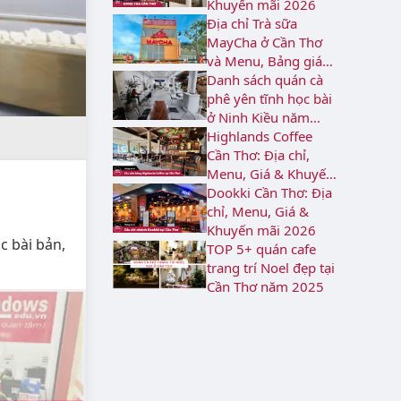
Khuyến mãi 2026
Địa chỉ Trà sữa
MayCha ở Cần Thơ
và Menu, Bảng giá
2026
Danh sách quán cà
phê yên tĩnh học bài
ở Ninh Kiều năm
2026
Highlands Coffee
Cần Thơ: Địa chỉ,
Menu, Giá & Khuyến
mãi 2026
Dookki Cần Thơ: Địa
chỉ, Menu, Giá &
Khuyến mãi 2026
c bài bản,
TOP 5+ quán cafe
trang trí Noel đẹp tại
Cần Thơ năm 2025