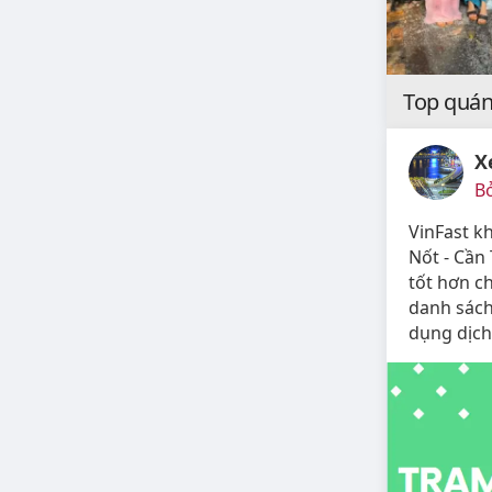
Top quán 
X
B
VinFast k
Nốt - Cần
tốt hơn c
danh sách
dụng dịch 