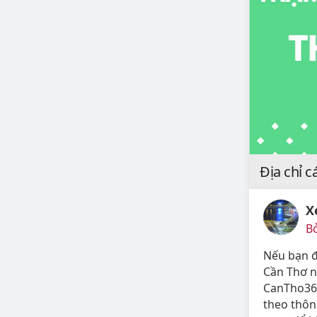
Địa chỉ c
X
B
Nếu bạn đ
Cần Thơ n
CanTho360
theo thông