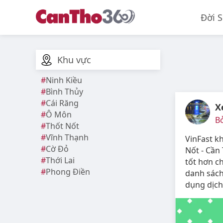
Đời 
Khu vực
Ninh Kiều
Bình Thủy
Cái Răng
X
Ô Môn
B
Thốt Nốt
Vĩnh Thạnh
VinFast k
Cờ Đỏ
Nốt - Cần
Thới Lai
tốt hơn c
Phong Điền
danh sách
dụng dịch 