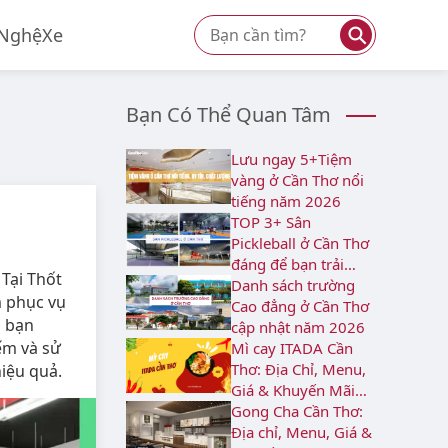
⚲
Nghệ
Xe
Bạn Có Thể Quan Tâm
Lưu ngay 5+Tiệm
vàng ở Cần Thơ nổi
tiếng năm 2026
TOP 3+ Sân
Pickleball ở Cần Thơ
đáng để bạn trải
Tại Thốt
nghiệm
Danh sách trường
m phục vụ
Cao đẳng ở Cần Thơ
n bạn
cập nhật năm 2026
ếm và sử
Mì cay ITADA Cần
Thơ: Địa Chỉ, Menu,
hiệu quả.
Giá & Khuyến Mãi
2026
Gong Cha Cần Thơ:
Địa chỉ, Menu, Giá &