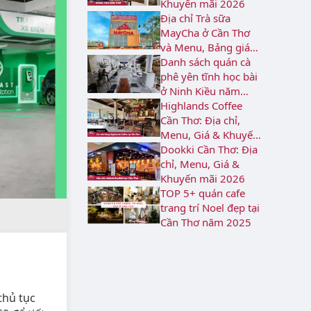
Khuyến mãi 2026
Địa chỉ Trà sữa
MayCha ở Cần Thơ
và Menu, Bảng giá
2026
Danh sách quán cà
phê yên tĩnh học bài
ở Ninh Kiều năm
2026
Highlands Coffee
Cần Thơ: Địa chỉ,
Menu, Giá & Khuyến
mãi 2026
Dookki Cần Thơ: Địa
chỉ, Menu, Giá &
Khuyến mãi 2026
TOP 5+ quán cafe
trang trí Noel đẹp tại
Cần Thơ năm 2025
thủ tục