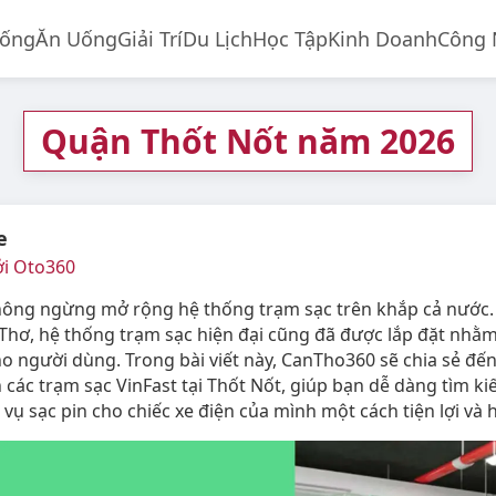
Sống
Ăn Uống
Giải Trí
Du Lịch
Học Tập
Kinh Doanh
Công 
Quận Thốt Nốt năm 2026
e
ởi Oto360
hông ngừng mở rộng hệ thống trạm sạc trên khắp cả nước. 
 Thơ, hệ thống trạm sạc hiện đại cũng đã được lắp đặt nhằ
ho người dùng. Trong bài viết này, CanTho360 sẽ chia sẻ đế
 các trạm sạc VinFast tại Thốt Nốt, giúp bạn dễ dàng tìm ki
vụ sạc pin cho chiếc xe điện của mình một cách tiện lợi và 