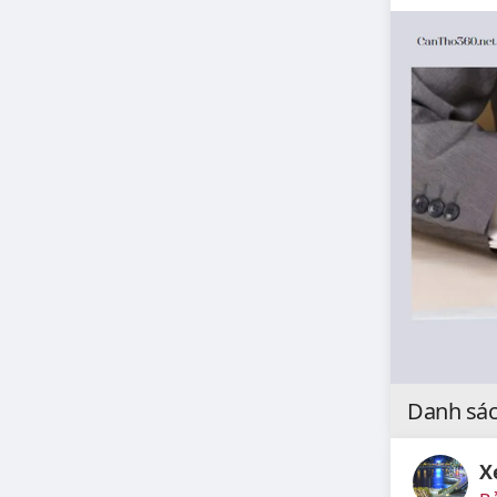
Danh sác
X