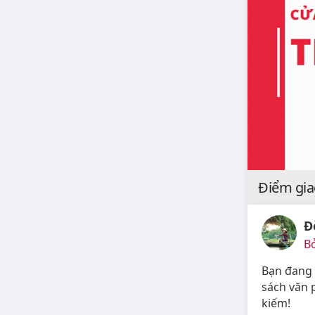
Điểm gia
Đ
Bở
Bạn đang 
sách văn 
kiếm!