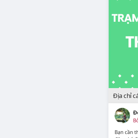
Địa chỉ c
Đ
Bở
Bạn cần th