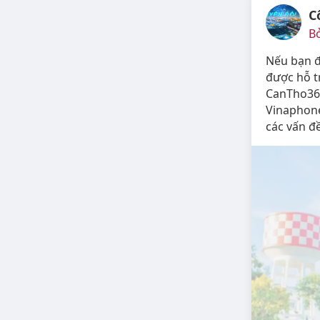
C
Bở
Nếu bạn đ
được hỗ tr
CanTho360
Vinaphone
các vấn đ