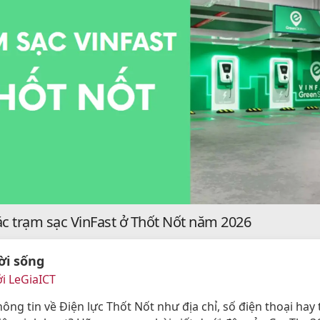
ác trạm sạc VinFast ở Thốt Nốt năm 2026
ời sống
i LeGiaICT
ông tin về Điện lực Thốt Nốt như địa chỉ, số điện thoại hay 