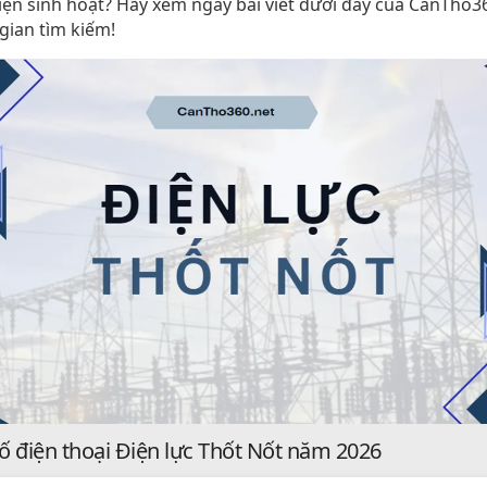
iện sinh hoạt? Hãy xem ngay bài viết dưới đây của CanTho36
gian tìm kiếm!
Số điện thoại Điện lực Thốt Nốt năm 2026