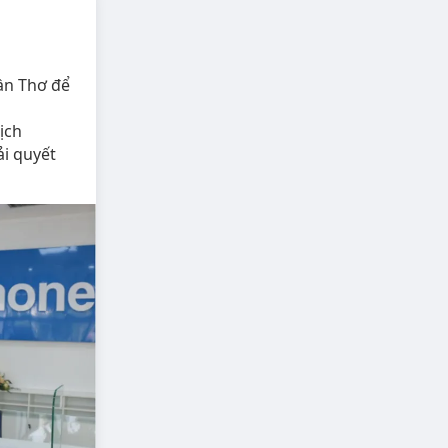
ần Thơ để
ịch
ải quyết