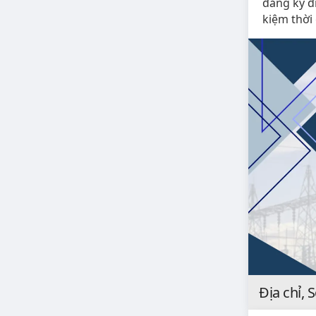
đăng ký đ
kiệm thời 
Địa chỉ, 