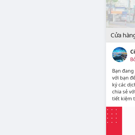
Cửa hàng
C
Bở
Bạn đang t
với bạn để
ký các dịc
chia sẻ vớ
tiết kiệm 