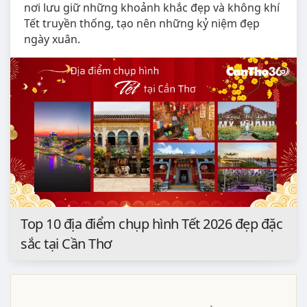
nơi lưu giữ những khoảnh khắc đẹp và không khí
Tết truyền thống, tạo nên những kỷ niệm đẹp
ngày xuân.
Top 10 địa điểm chụp hình Tết 2026 đẹp đặc
sắc tại Cần Thơ