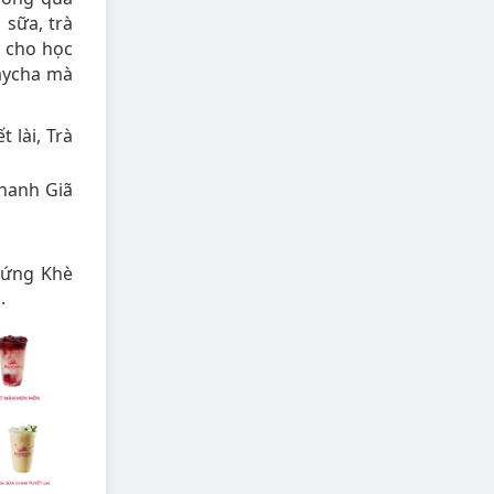
 sữa, trà
p cho học
Maycha mà
 lài, Trà
Chanh Giã
rứng Khè
.