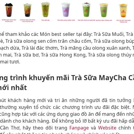
hể tham khảo các Món best seller tại đây: Trà Sữa Muối, Tr
è, Trà sữa olong sen cốm trân châu cốm, Trà sữa olong búp
hạch dừa, Trà lài đác thơm, Trà mãng cầu olong xuân xanh, 
mai, Trà sữa bơ, Trà sữa Hong Kong, Trà sữa olong thúy 
mai tươi.
g trình khuyến mãi Trà Sữa MayCha C
mới nhất
hút khách hàng mới và tri ân những người đã tin tưởng 
hường xuyên tổ chức các chương trình ưu đãi đặc biệt. 
ũng hợp tác với các ứng dụng giao đồ ăn để mang đến nh
 dành cho khách hàng. Để không bỏ lỡ bất kỳ ưu đãi hấp d
Cần Thơ, hãy theo dõi trang
Fanpage
và
Website
chính 