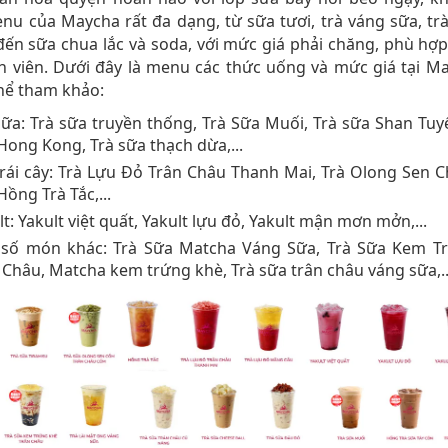
nu của Maycha rất đa dạng, từ sữa tươi, trà váng sữa, trà
 đến sữa chua lắc và soda, với mức giá phải chăng, phù hợ
nh viên. Dưới đây là menu các thức uống và mức giá tại 
hể tham khảo:
sữa: Trà sữa truyền thống, Trà Sữa Muối, Trà sữa Shan Tuyết
Hong Kong, Trà sữa thạch dừa,...
trái cây: Trà Lựu Đỏ Trân Châu Thanh Mai, Trà Olong Sen 
Hồng Trà Tắc,...
lt: Yakult việt quất, Yakult lựu đỏ, Yakult mận mơn mởn,...
số món khác: Trà Sữa Matcha Váng Sữa, Trà Sữa Kem T
 Châu, Matcha kem trứng khè, Trà sữa trân châu váng sữa,..