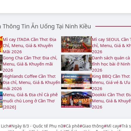
Thông Tin Ăn Uống Tại Ninh Kiều
Mì cay ITADA Cần Thơ: Địa
Mì cay SEOUL Cần 
Chỉ, Menu, Giá & Khuyến
chỉ, Menu, Giá & K
Mãi 2026
2026
Gong Cha Cần Thơ: Địa chỉ,
Danh sách quán cà
Menu, Giá & Khuyến mãi
tĩnh học bài ở Nin
2026
2026
Highlands Coffee Cần Thơ:
King BBQ Cần Thơ: 
Địa chỉ, Menu, Giá & Khuyến
Menu, Giá vé & Ưu
mãi 2026
2026
Menu, Giá & Địa chỉ Cà phê
Dookki Cần Thơ: Địa
muối chú Long ở Cần Thơ
Menu, Giá & Khuyế
[2026]
2026
 Lịch
Ngày 8/3 - Quốc tế Phụ nữ
Cà phê
Giao thông
Mì cay
Trà 