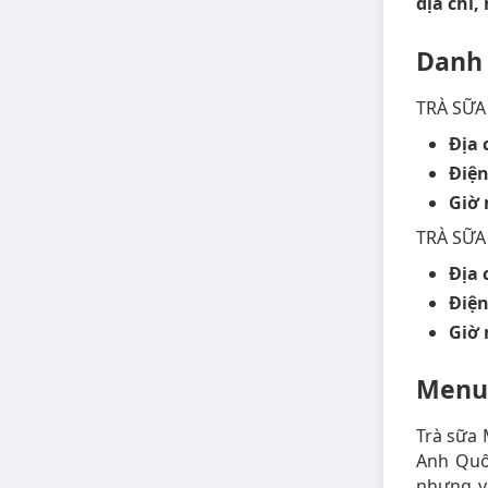
địa chỉ
Danh 
TRÀ SỮA
Địa 
Điện
Giờ
TRÀ SỮA
Địa 
Điện
Giờ
Menu 
Trà sữa 
Anh Quố
nhưng v