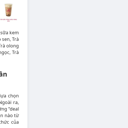
à sữa kem
 sen, Trà
Trà olong
ngọc, Trà
ần
lựa chọn
Ngoài ra,
ững “deal
ẫn nào từ
thức của