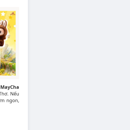
 MayCha
Thơ. Nếu
ơm ngon,