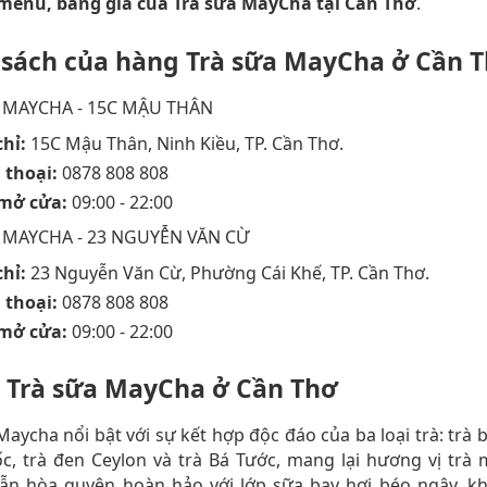
, menu, bảng giá của Trà sữa MayCha tại Cần Thơ
.
sách của hàng Trà sữa MayCha ở Cần 
 MAYCHA - 15C MẬU THÂN
chỉ:
15C Mậu Thân, Ninh Kiều, TP. Cần Thơ.
 thoại:
0878 808 808
 mở cửa:
09:00 - 22:00
 MAYCHA - 23 NGUYỄN VĂN CỪ
chỉ:
23 Nguyễn Văn Cừ, Phường Cái Khế, TP. Cần Thơ.
 thoại:
0878 808 808
 mở cửa:
09:00 - 22:00
Trà sữa MayCha ở Cần Thơ
Maycha nổi bật với sự kết hợp độc đáo của ba loại trà: trà 
c, trà đen Ceylon và trà Bá Tước, mang lại hương vị trà
ẫn hòa quyện hoàn hảo với lớp sữa bay hơi béo ngậy, k