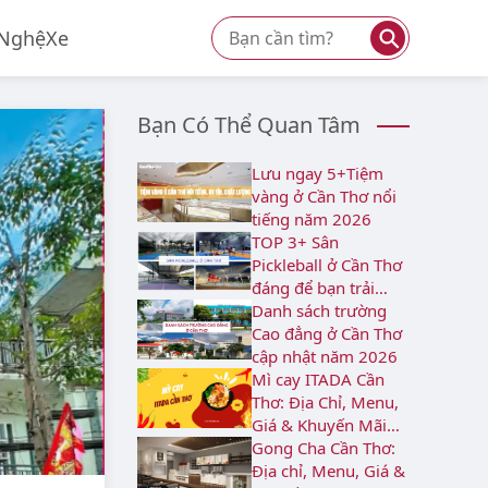
⚲
Nghệ
Xe
Bạn Có Thể Quan Tâm
Lưu ngay 5+Tiệm
vàng ở Cần Thơ nổi
tiếng năm 2026
TOP 3+ Sân
Pickleball ở Cần Thơ
đáng để bạn trải
nghiệm
Danh sách trường
Cao đẳng ở Cần Thơ
cập nhật năm 2026
Mì cay ITADA Cần
Thơ: Địa Chỉ, Menu,
Giá & Khuyến Mãi
2026
Gong Cha Cần Thơ:
Địa chỉ, Menu, Giá &