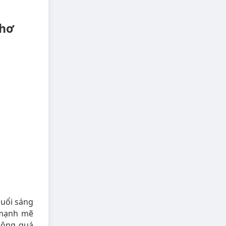
Thơ
buổi sáng
 mạnh mẽ
hông quá