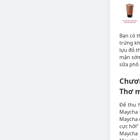
Bạn có t
trứng kh
lựu đỏ t
mận sớm 
sữa phô 
Chươn
Thơ 
Để thu 
Maycha t
Maycha c
cực hời”
Maycha 