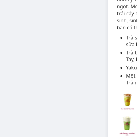
ngọt. Me
trái cây
sinh, si
bạn có t
Trà 
sữa 
Trà 
Tay, 
Yaku
Một 
Trân