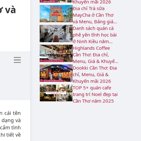
Khuyến mãi 2026
ơ và
Địa chỉ Trà sữa
MayCha ở Cần Thơ
và Menu, Bảng giá
2026
Danh sách quán cà
phê yên tĩnh học bài
ở Ninh Kiều năm
2026
Highlands Coffee
Cần Thơ: Địa chỉ,
Menu, Giá & Khuyến
mãi 2026
Dookki Cần Thơ: Địa
chỉ, Menu, Giá &
Khuyến mãi 2026
TOP 5+ quán cafe
trang trí Noel đẹp tại
Cần Thơ năm 2025
n cái tên
a dạng và
 cảm tình
i tiết về