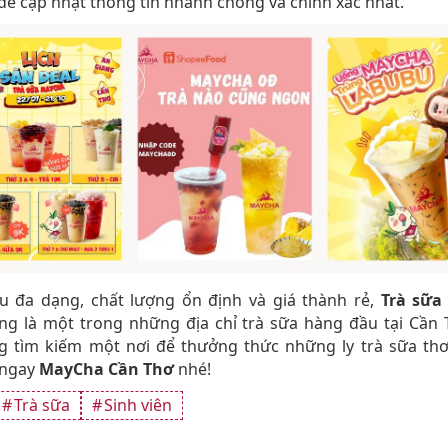
ể cập nhật thông tin nhanh chóng và chính xác nhất.
u đa dạng, chất lượng ổn định và giá thành rẻ,
Trà sữa
ng là một trong những địa chỉ trà sữa hàng đầu tại Cần 
g tìm kiếm một nơi để thưởng thức những ly trà sữa th
 ngay
MayCha Cần Thơ
nhé!
Trà sữa
Sinh viên