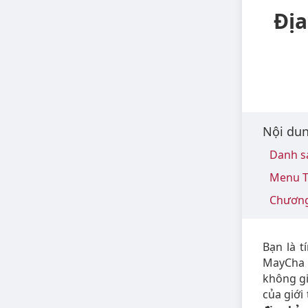
Địa
Nội dun
Danh s
Menu T
Chương
Bạn là t
MayCha đ
không gi
của giới 