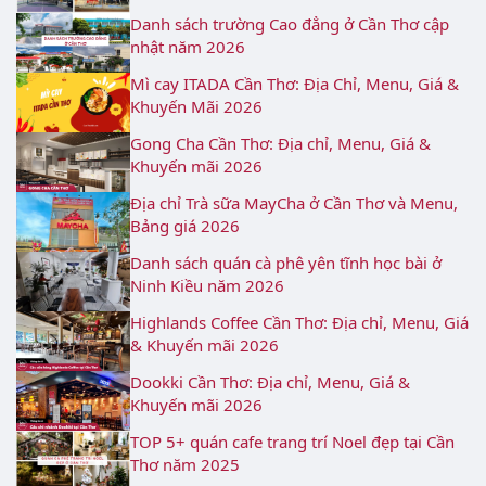
Danh sách trường Cao đẳng ở Cần Thơ cập
nhật năm 2026
Mì cay ITADA Cần Thơ: Địa Chỉ, Menu, Giá &
Khuyến Mãi 2026
Gong Cha Cần Thơ: Địa chỉ, Menu, Giá &
Khuyến mãi 2026
Địa chỉ Trà sữa MayCha ở Cần Thơ và Menu,
Bảng giá 2026
Danh sách quán cà phê yên tĩnh học bài ở
Ninh Kiều năm 2026
Highlands Coffee Cần Thơ: Địa chỉ, Menu, Giá
& Khuyến mãi 2026
Dookki Cần Thơ: Địa chỉ, Menu, Giá &
Khuyến mãi 2026
TOP 5+ quán cafe trang trí Noel đẹp tại Cần
Thơ năm 2025