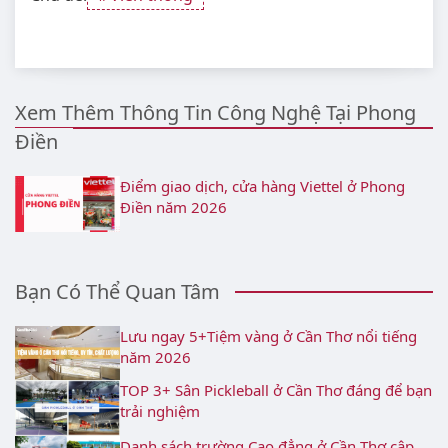
Xem Thêm Thông Tin Công Nghệ Tại Phong
Điền
Điểm giao dịch, cửa hàng Viettel ở Phong
Điền năm 2026
Bạn Có Thể Quan Tâm
Lưu ngay 5+Tiệm vàng ở Cần Thơ nổi tiếng
năm 2026
TOP 3+ Sân Pickleball ở Cần Thơ đáng để bạn
trải nghiệm
Danh sách trường Cao đẳng ở Cần Thơ cập