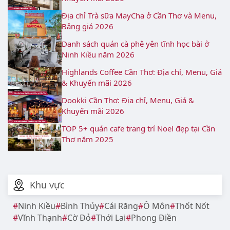
Địa chỉ Trà sữa MayCha ở Cần Thơ và Menu,
Bảng giá 2026
Danh sách quán cà phê yên tĩnh học bài ở
Ninh Kiều năm 2026
Highlands Coffee Cần Thơ: Địa chỉ, Menu, Giá
& Khuyến mãi 2026
Dookki Cần Thơ: Địa chỉ, Menu, Giá &
Khuyến mãi 2026
TOP 5+ quán cafe trang trí Noel đẹp tại Cần
Thơ năm 2025
Khu vực
Ninh Kiều
Bình Thủy
Cái Răng
Ô Môn
Thốt Nốt
Vĩnh Thạnh
Cờ Đỏ
Thới Lai
Phong Điền