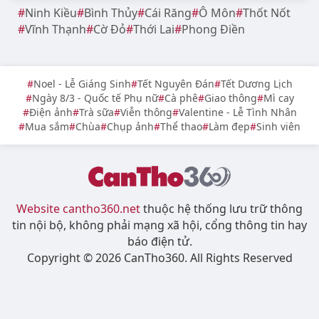
Ninh Kiều
Bình Thủy
Cái Răng
Ô Môn
Thốt Nốt
Vĩnh Thạnh
Cờ Đỏ
Thới Lai
Phong Điền
Noel - Lễ Giáng Sinh
Tết Nguyên Đán
Tết Dương Lịch
Ngày 8/3 - Quốc tế Phụ nữ
Cà phê
Giao thông
Mì cay
Điện ảnh
Trà sữa
Viễn thông
Valentine - Lễ Tình Nhân
Mua sắm
Chùa
Chụp ảnh
Thể thao
Làm đẹp
Sinh viên
Website cantho360.net
thuộc hệ thống lưu trữ thông
tin nội bộ, không phải mạng xã hội, cổng thông tin hay
báo điện tử.
Copyright © 2026 CanTho360. All Rights Reserved
Ghé thăm các website khác cùng hệ thống