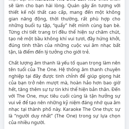
sẽ làm cho bạn hài lòng. Quán gây ấn tượng với
thiết kế nội thất cao cấp, mang đến một không
gian năng động, thời thường, rất phù hợp cho
những buổi tụ tập, “quẩy” hết mình cùng bạn bè.
Từng chi tiết trang trí đều thể hiện sự chăm chút,
tạo nê một bầu không khí vui tươi, đầy hứng khởi,
đúng tinh thần của những cuộc vui âm nhạc bất
tận, là điểm đến lý tưởng cho giới trẻ.
Chất lượng âm thanh là yếu tố quan trọng làm nên
tên tuổi của The One. Hệ thống âm thanh chuyên
nghiệp tại đây được tinh chỉnh để giúp giọng hát
của bạn trở nên mượt mà, hoàn hảo hơn bao giờ
hết, tăng thêm sự tự tin khi thể hiện bản thân. Đến
với The One, mục tiêu cuối cùng là tận hưởng sự
vui vẻ để tạo nên những kỷ niệm đáng nhớ qua âm
nhạc tại thành phố này. Karaoke The One thực sự
là “người duy nhất” (The One) trong sự lựa chọn
của nhiều người.