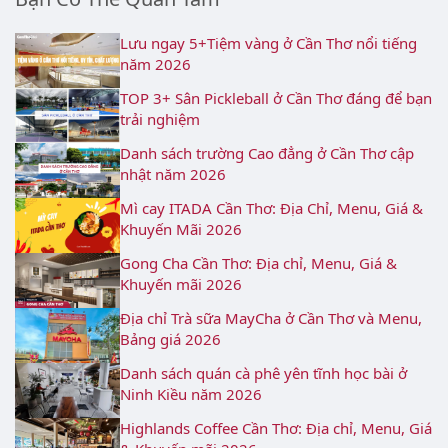
Lưu ngay 5+Tiệm vàng ở Cần Thơ nổi tiếng
năm 2026
TOP 3+ Sân Pickleball ở Cần Thơ đáng để bạn
trải nghiệm
Danh sách trường Cao đẳng ở Cần Thơ cập
nhật năm 2026
Mì cay ITADA Cần Thơ: Địa Chỉ, Menu, Giá &
Khuyến Mãi 2026
Gong Cha Cần Thơ: Địa chỉ, Menu, Giá &
Khuyến mãi 2026
Địa chỉ Trà sữa MayCha ở Cần Thơ và Menu,
Bảng giá 2026
Danh sách quán cà phê yên tĩnh học bài ở
Ninh Kiều năm 2026
Highlands Coffee Cần Thơ: Địa chỉ, Menu, Giá