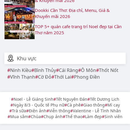
& Khuyến mãi 2026
Dookki Cần Thơ: Địa chỉ, Menu, Giá &
Khuyến mãi 2026
TOP 5+ quán cafe trang trí Noel đẹp tại Cần
Thơ năm 2025
Khu vực
Ninh Kiều
Bình Thủy
Cái Răng
Ô Môn
Thốt Nốt
Vĩnh Thạnh
Cờ Đỏ
Thới Lai
Phong Điền
Noel - Lễ Giáng Sinh
Tết Nguyên Đán
Tết Dương Lịch
Ngày 8/3 - Quốc tế Phụ nữ
Cà phê
Giao thông
Mì cay
Trà sữa
Điện ảnh
Viễn thông
Valentine - Lễ Tình Nhân
Mua sắm
Chùa
Chụp ảnh
Thể thao
Làm đẹp
Sinh viên