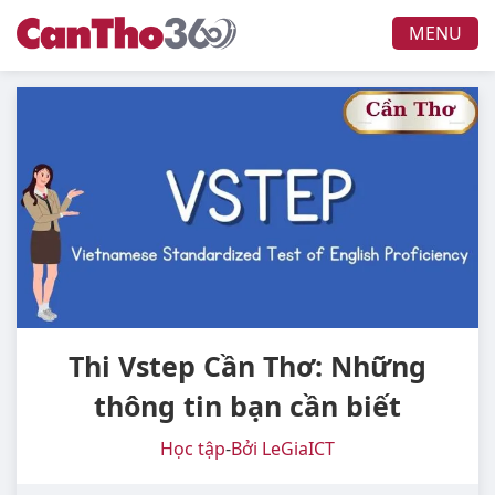
MENU
Thi Vstep Cần Thơ: Những
thông tin bạn cần biết
Học tập
-
Bởi LeGiaICT