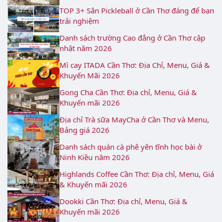
TOP 3+ Sân Pickleball ở Cần Thơ đáng để bạn
trải nghiệm
Danh sách trường Cao đẳng ở Cần Thơ cập
nhật năm 2026
Mì cay ITADA Cần Thơ: Địa Chỉ, Menu, Giá &
Khuyến Mãi 2026
Gong Cha Cần Thơ: Địa chỉ, Menu, Giá &
Khuyến mãi 2026
Địa chỉ Trà sữa MayCha ở Cần Thơ và Menu,
Bảng giá 2026
Danh sách quán cà phê yên tĩnh học bài ở
Ninh Kiều năm 2026
Highlands Coffee Cần Thơ: Địa chỉ, Menu, Giá
& Khuyến mãi 2026
Dookki Cần Thơ: Địa chỉ, Menu, Giá &
Khuyến mãi 2026