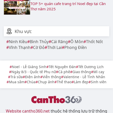
TOP 5+ quán cafe trang trí Noel đẹp tại Cần
Thơ năm 2025
Khu vực
Ninh Kiều
Bình Thủy
Cái Răng
Ô Môn
Thốt Nốt
Vĩnh Thạnh
Cờ Đỏ
Thới Lai
Phong Điền
Noel - Lễ Giáng Sinh
Tết Nguyên Đán
Tết Dương Lịch
Ngày 8/3 - Quốc tế Phụ nữ
Cà phê
Giao thông
Mì cay
Trà sữa
Điện ảnh
Viễn thông
Valentine - Lễ Tình Nhân
Mua sắm
Chùa
Chụp ảnh
Thể thao
Làm đẹp
Sinh viên
Website cantho360.net
thuộc hệ thống lưu trữ thông