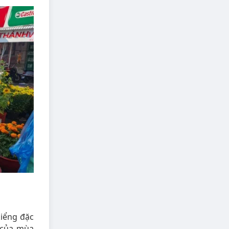
kiểng đặc
 của mùa