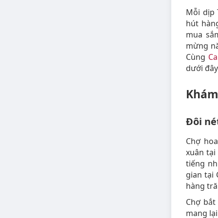
Mỗi dịp
hút hàn
mua sắm
mừng nă
Cùng
Ca
dưới đây
Khám 
Đôi né
Chợ hoa
xuân tại
tiếng n
gian tại
hàng tră
Chợ bắt
mang lại