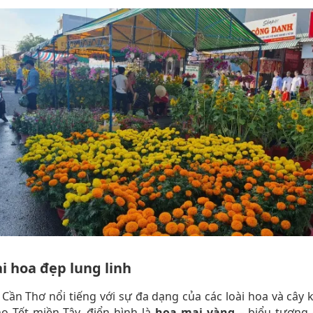
ại hoa đẹp lung linh
Cần Thơ nổi tiếng với sự đa dạng của các loài hoa và cây 
o Tết miền Tây, điển hình là
hoa mai vàng
– biểu tượng