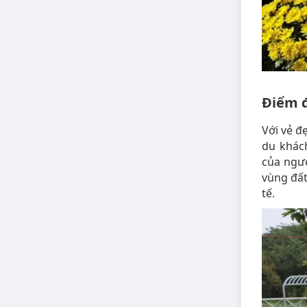
Điểm đ
Với vẻ đ
du khách
của ngườ
vùng đất
tế.