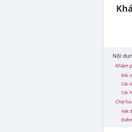
Khá
Nội dun
Khám p
Đôi 
Các l
Các h
Chợ hoa
Nét 
Điểm