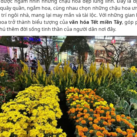
 được ngắm nhìn những chậu hoa đẹp lung linh. Đây là d
h quây quần, ngắm hoa, cùng nhau chọn những chậu hoa ưn
 trí ngôi nhà, mang lại may mắn và tài lộc. Với những gian
hoa trở thành biểu tượng của
văn hóa Tết miền Tây
, góp
ú thêm đời sống tinh thần của người dân nơi đây.