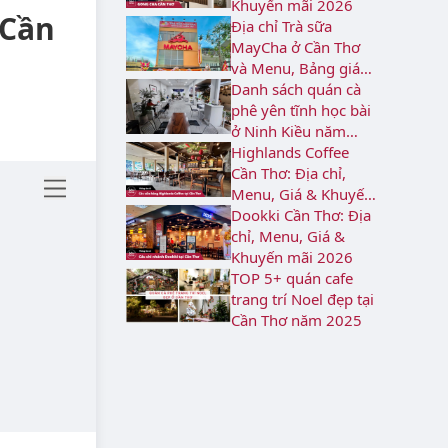
Khuyến mãi 2026
 Cần
Địa chỉ Trà sữa
MayCha ở Cần Thơ
và Menu, Bảng giá
2026
Danh sách quán cà
phê yên tĩnh học bài
ở Ninh Kiều năm
2026
Highlands Coffee
Cần Thơ: Địa chỉ,
Menu, Giá & Khuyến
mãi 2026
Dookki Cần Thơ: Địa
chỉ, Menu, Giá &
Khuyến mãi 2026
TOP 5+ quán cafe
trang trí Noel đẹp tại
Cần Thơ năm 2025