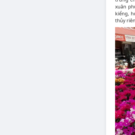
xuân phư
kiểng, 
thủy riê