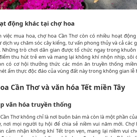
ạt động khác tại chợ hoa
h việc mua hoa, chợ hoa Cần Thơ còn có nhiều hoạt động
 dịch vụ chăm sóc cây kiểng, tư vấn phong thủy và cả các 
 Những trò chơi dân gian được tổ chức ngay trong khuôn
điểm thu hút trẻ em và mang lại không khí nhộn nhịp, sôi
òn có cơ hội thưởng thức các món ăn truyền thống miền T
ét ẩm thực độc đáo của vùng đất này trong không gian lễ 
oa Cần Thơ và văn hóa Tết miền Tây
p văn hóa truyền thống
Cần Thơ không chỉ là nơi buôn bán mà còn là một phần củ
, nơi mọi người tụ hội để chia sẻ niềm vui năm mới. Chợ
n cảm nhận không khí Tết trọn vẹn, mang lại niềm vui ch