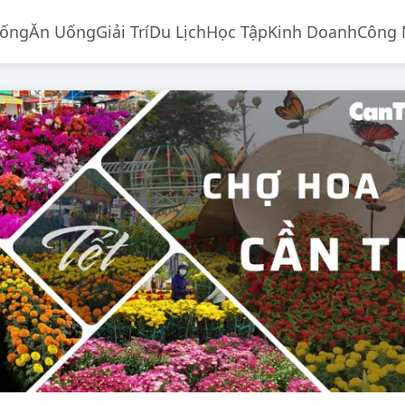
Sống
Ăn Uống
Giải Trí
Du Lịch
Học Tập
Kinh Doanh
Công 