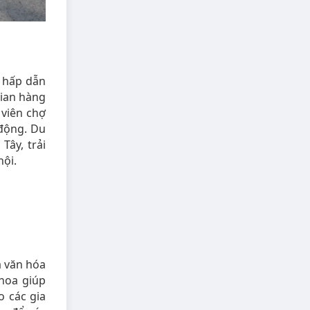
 hấp dẫn
gian hàng
 viên chợ
 động. Du
ây, trải
hội.
a văn hóa
 hoa giúp
o các gia