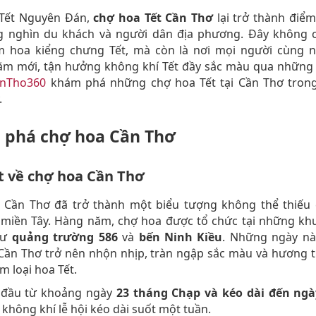
 Tết Nguyên Đán,
chợ hoa Tết Cần Thơ
lại trở thành điể
g nghìn du khách và người dân địa phương. Đây không ch
 hoa kiểng chưng Tết, mà còn là nơi mọi người cùng 
m mới, tận hưởng không khí Tết đầy sắc màu qua những l
nTho360
khám phá những chợ hoa Tết tại Cần Thơ trong 
.
phá chợ hoa Cần Thơ
t về chợ hoa Cần Thơ
 Cần Thơ đã trở thành một biểu tượng không thể thiếu
 miền Tây. Hàng năm, chợ hoa được tổ chức tại những kh
hư
quảng trường 586
và
bến Ninh Kiều
. Những ngày nà
 Cần Thơ trở nên nhộn nhịp, tràn ngập sắc màu và hương
m loại hoa Tết.
 đầu từ khoảng ngày
23 tháng Chạp và kéo dài đến ngà
 không khí lễ hội kéo dài suốt một tuần.