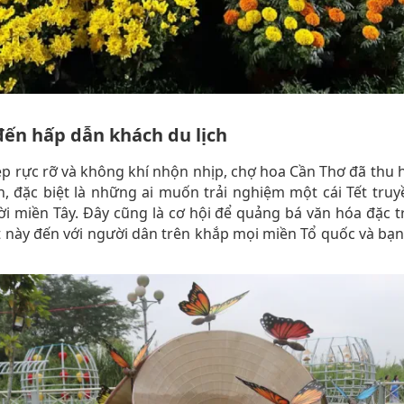
ến hấp dẫn khách du lịch
ẹp rực rỡ và không khí nhộn nhịp, chợ hoa Cần Thơ đã thu 
, đặc biệt là những ai muốn trải nghiệm một cái Tết tru
i miền Tây. Đây cũng là cơ hội để quảng bá văn hóa đặc 
 này đến với người dân trên khắp mọi miền Tổ quốc và bạ