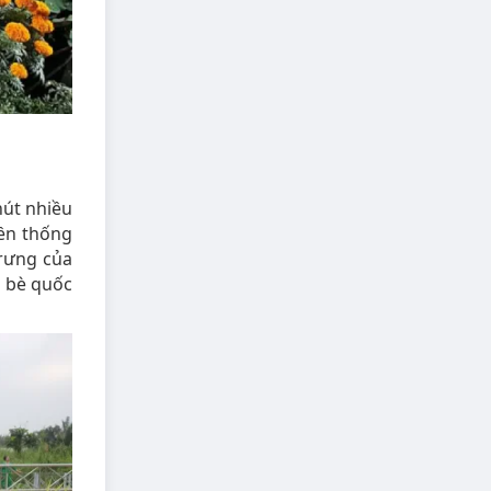
hút nhiều
yền thống
trưng của
n bè quốc