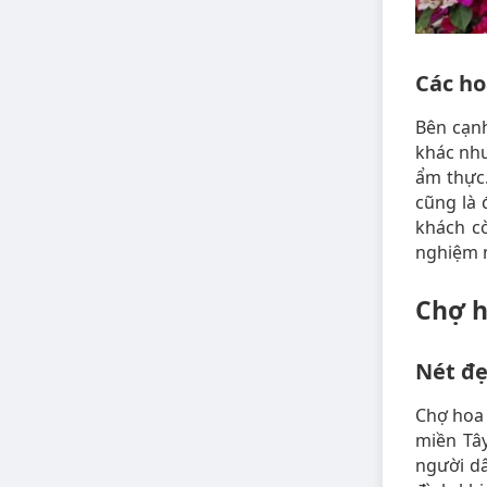
Các ho
Bên cạn
khác như
ẩm thực.
cũng là 
khách c
nghiệm n
Chợ h
Nét đẹ
Chợ hoa 
miền Tây
người dâ