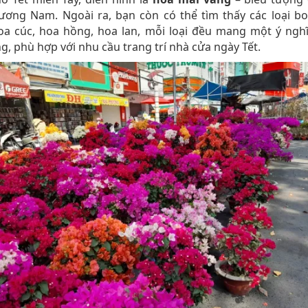
ơng Nam. Ngoài ra, bạn còn có thể tìm thấy các loại bo
hoa cúc, hoa hồng, hoa lan, mỗi loại đều mang một ý ngh
ng, phù hợp với nhu cầu trang trí nhà cửa ngày Tết.