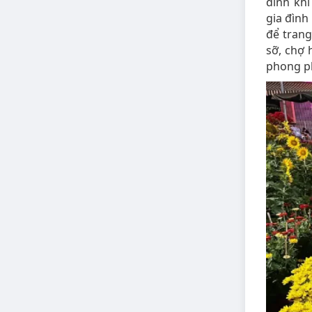
đình khi
gia đìn
để trang
sỡ, chợ 
phong ph