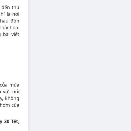
m đến thu
ỉ là nơi
nhau đón
oài hoa.
bài viết
 của mùa
u vực nổi
y, không
 thơm của
y 30 Tết
,