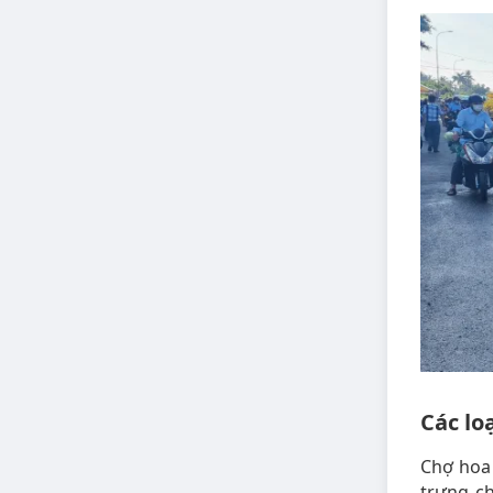
Các lo
Chợ hoa 
trưng ch