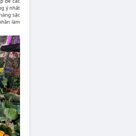
ịp để các
g ý nhất
 hàng sặc
 phần làm