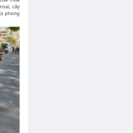
nsai, cây
ĩa phong