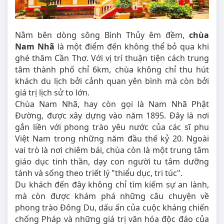
Nằm bên dòng sông Bình Thủy êm đềm,
chùa
Nam Nhã
là một điểm đến không thể bỏ qua khi
ghé thăm Cần Thơ. Với vị trí thuận tiện cách trung
tâm thành phố chỉ 6km, chùa không chỉ thu hút
khách du lịch bởi cảnh quan yên bình mà còn bởi
giá trị lịch sử to lớn.
Chùa Nam Nhã, hay còn gọi là Nam Nhã Phật
Đường, được xây dựng vào năm 1895. Đây là nơi
gắn liền với phong trào yêu nước của các sĩ phu
Việt Nam trong những năm đầu thế kỷ 20. Ngoài
vai trò là nơi chiêm bái, chùa còn là một trung tâm
giáo dục tinh thần, dạy con người tu tâm dưỡng
tánh và sống theo triết lý "thiểu dục, tri túc".
Du khách đến đây không chỉ tìm kiếm sự an lành,
mà còn được khám phá những câu chuyện về
phong trào Đông Du, dấu ấn của cuộc kháng chiến
chống Pháp và những giá trị văn hóa độc đáo của