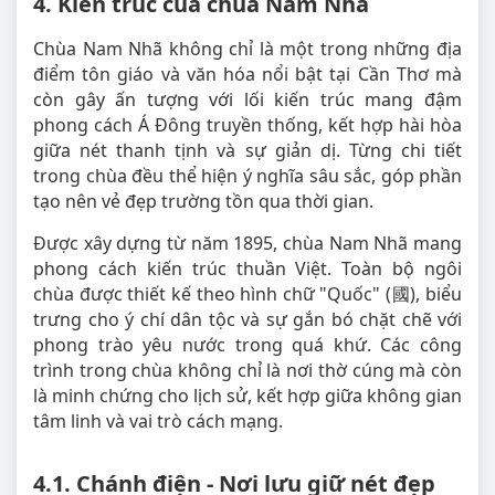
4. Kiến trúc của chùa Nam Nhã
Chùa Nam Nhã không chỉ là một trong những địa
điểm tôn giáo và văn hóa nổi bật tại Cần Thơ mà
còn gây ấn tượng với lối kiến trúc mang đậm
phong cách Á Đông truyền thống, kết hợp hài hòa
giữa nét thanh tịnh và sự giản dị. Từng chi tiết
trong chùa đều thể hiện ý nghĩa sâu sắc, góp phần
tạo nên vẻ đẹp trường tồn qua thời gian.
Được xây dựng từ năm 1895, chùa Nam Nhã mang
phong cách kiến trúc thuần Việt. Toàn bộ ngôi
chùa được thiết kế theo hình chữ "Quốc" (國), biểu
trưng cho ý chí dân tộc và sự gắn bó chặt chẽ với
phong trào yêu nước trong quá khứ. Các công
trình trong chùa không chỉ là nơi thờ cúng mà còn
là minh chứng cho lịch sử, kết hợp giữa không gian
tâm linh và vai trò cách mạng.
4.1. Chánh điện - Nơi lưu giữ nét đẹp