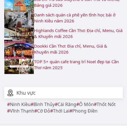
Bảng giá 2026
Danh sách quán cà phê yên tĩnh học bài ở
Ninh Kiều năm 2026
Highlands Coffee Cần Thơ: Địa chỉ, Menu, Giá
& Khuyến mãi 2026
Dookki Cần Thơ: Địa chỉ, Menu, Giá &
Khuyến mãi 2026
TOP 5+ quán cafe trang trí Noel đẹp tại Cần
Thơ năm 2025
Khu vực
Ninh Kiều
Bình Thủy
Cái Răng
Ô Môn
Thốt Nốt
Vĩnh Thạnh
Cờ Đỏ
Thới Lai
Phong Điền