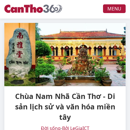
MENU
Chùa Nam Nhã Cần Thơ - Di
sản lịch sử và văn hóa miền
tây
Đời sống
-
Bởi LeGiaICT