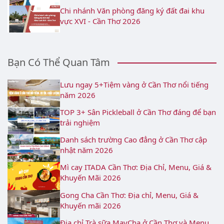
Chi nhánh Văn phòng đăng ký đất đai khu
vực XVI - Cần Thơ 2026
Bạn Có Thể Quan Tâm
Lưu ngay 5+Tiệm vàng ở Cần Thơ nổi tiếng
năm 2026
TOP 3+ Sân Pickleball ở Cần Thơ đáng để bạn
trải nghiệm
Danh sách trường Cao đẳng ở Cần Thơ cập
nhật năm 2026
Mì cay ITADA Cần Thơ: Địa Chỉ, Menu, Giá &
Khuyến Mãi 2026
Gong Cha Cần Thơ: Địa chỉ, Menu, Giá &
Khuyến mãi 2026
Địa chỉ Trà sữa MayCha ở Cần Thơ và Menu,