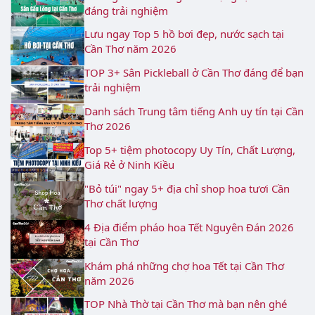
đáng trải nghiệm
Lưu ngay Top 5 hồ bơi đẹp, nước sạch tại
Cần Thơ năm 2026
TOP 3+ Sân Pickleball ở Cần Thơ đáng để bạn
trải nghiệm
Danh sách Trung tâm tiếng Anh uy tín tại Cần
Thơ 2026
Top 5+ tiệm photocopy Uy Tín, Chất Lượng,
Giá Rẻ ở Ninh Kiều
"Bỏ túi" ngay 5+ địa chỉ shop hoa tươi Cần
Thơ chất lượng
4 Địa điểm pháo hoa Tết Nguyên Đán 2026
tại Cần Thơ
Khám phá những chợ hoa Tết tại Cần Thơ
năm 2026
TOP Nhà Thờ tại Cần Thơ mà bạn nên ghé