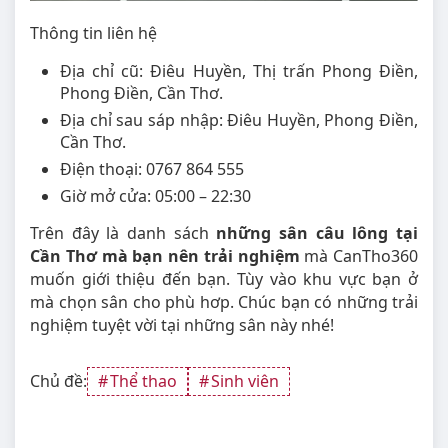
Thông tin liên hệ
Địa chỉ cũ: Điêu Huyền, Thị trấn Phong Điền,
Phong Điền, Cần Thơ.
Địa chỉ sau sáp nhập: Điêu Huyền, Phong Điền,
Cần Thơ.
Điện thoại: 0767 864 555
Giờ mở cửa: 05:00 – 22:30
Trên đây là danh sách
những sân câu lông tại
Cần Thơ mà bạn nên trải nghiệm
mà CanTho360
muốn giới thiệu đến bạn. Tùy vào khu vực bạn ở
mà chọn sân cho phù hơp. Chúc bạn có những trải
nghiệm tuyệt vời tại những sân này nhé!
Chủ đề:
Thể thao
Sinh viên