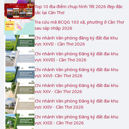
Top 10 địa điểm chụp hình Tết 2026 đẹp đặc
sắc tại Cần Thơ
Tra cứu mã BCQG 103 xã, phường ở Cần Thơ
sau sáp nhập 2026
Chi nhánh Văn phòng đăng ký đất đai khu
vực XXVII - Cần Thơ 2026
Chi nhánh Văn phòng Đăng ký đất đai khu
vực XXVIII - Cần Thơ 2026
Chi nhánh Văn phòng Đăng ký đất đai khu
vực XXVI- Cần Thơ 2026
Chi nhánh Văn phòng Đăng ký đất đai khu
vực XXV - Cần Thơ 2026
Chi nhánh Văn phòng Đăng ký đất đai khu
vực XXIV - Cần Thơ 2026
​Chi nhánh Văn phòng Đăng ký đất đai khu
vực XXIII - Cần Thơ 2026