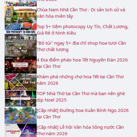
Chùa Nam Nhã Cần Thơ - Di sản lịch sử và
văn hóa miền tây
Top 5+ tiệm photocopy Uy Tín, Chất Lượng,
Giá Rẻ ở Ninh Kiều
"Bỏ túi" ngay 5+ địa chỉ shop hoa tươi Cần
Thơ chất lượng
4 Địa điểm pháo hoa Tết Nguyên Đán 2026
tại Cần Thơ
Khám phá những chợ hoa Tết tại Cần Thơ
năm 2026
TOP Nhà Thờ tại Cần Thơ mà bạn nên ghé
dịp Noel 2025
[Cập nhật] Đường hoa Xuân Bính Ngọ 2026
tại Cần Thơ
[Cập nhật] Lễ hội Văn hóa Sông nước Cần
Thơ năm 2026