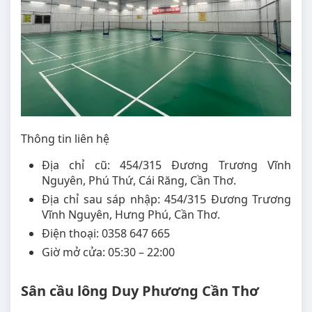
Thông tin liên hệ
Địa chỉ cũ: 454/315 Đương Trương Vĩnh
Nguyên, Phú Thứ, Cái Răng, Cần Thơ.
Địa chỉ sau sáp nhập: 454/315 Đương Trương
Vĩnh Nguyên, Hưng Phú, Cần Thơ.
Điện thoại: 0358 647 665
Giờ mở cửa: 05:30 – 22:00
Sân cầu lông Duy Phương Cần Thơ