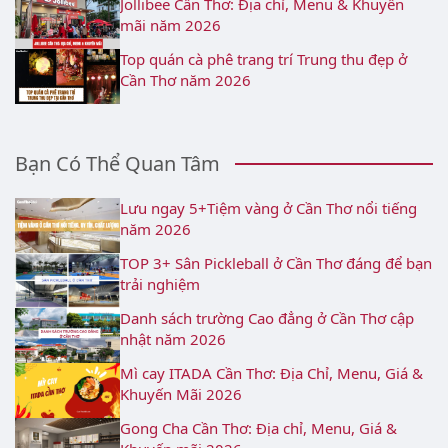
Jollibee Cần Thơ: Địa chỉ, Menu & Khuyến
mãi năm 2026
Top quán cà phê trang trí Trung thu đẹp ở
Cần Thơ năm 2026
Bạn Có Thể Quan Tâm
Lưu ngay 5+Tiệm vàng ở Cần Thơ nổi tiếng
năm 2026
TOP 3+ Sân Pickleball ở Cần Thơ đáng để bạn
trải nghiệm
Danh sách trường Cao đẳng ở Cần Thơ cập
nhật năm 2026
Mì cay ITADA Cần Thơ: Địa Chỉ, Menu, Giá &
Khuyến Mãi 2026
Gong Cha Cần Thơ: Địa chỉ, Menu, Giá &