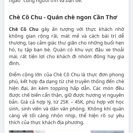
ngào” cùng người thn và bạn bè.
Chè Cô Chu - Quán chè ngon Cần Thơ
Chè Cô Chu
gây ấn tượng với thực khách nhờ
không gian rộng rãi, mát mẻ và cách bài trí dễ
thương, tạo cảm giác thư giãn cho những buổi hẹn
hò, tụ tập bạn bè. Quán có khu vực đậu xe thoải
mái, rất tiện lợi cho khách đi nhóm đông hay gia
đình.
Điểm cộng lớn của Chè Cô Chu là thực đơn phong
phú, kết hợp đa dạng từ chè truyền thống đến chè
hiện đại, ăn kèm topping hấp dẫn. Các món đều
được chế biến cẩn thận, giữ được hương vị nguyên
bản. Giá cả hợp lý, từ 25K – 45K, phù hợp với học
sinh, sinh viên và dân văn phòng. Không khí quán
càng về tối càng nhộn nhịp, thể hiện rõ sự yêu
thích của thực khách địa phương.