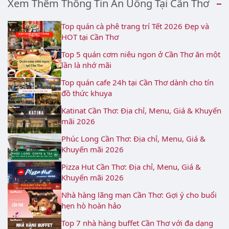
Xem Thêm Thông Tin Ăn Uống Tại Cần Thơ
Top quán cà phê trang trí Tết 2026 Đẹp và
HOT tại Cần Thơ
Top 5 quán cơm niêu ngon ở Cần Thơ ăn một
lần là nhớ mãi
Top quán cafe 24h tại Cần Thơ dành cho tín
đồ thức khuya
Katinat Cần Thơ: Địa chỉ, Menu, Giá & Khuyến
mãi 2026
Phúc Long Cần Thơ: Địa chỉ, Menu, Giá &
Khuyến mãi 2026
Pizza Hut Cần Thơ: Địa chỉ, Menu, Giá &
Khuyến mãi 2026
Nhà hàng lãng mạn Cần Thơ: Gợi ý cho buổi
hẹn hò hoàn hảo
Top 7 nhà hàng buffet Cần Thơ với đa dạng