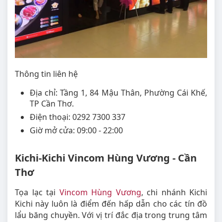
Thông tin liên hệ
Địa chỉ: Tầng 1, 84 Mậu Thân, Phường Cái Khế,
TP Cần Thơ.
Điện thoại: 0292 7300 337
Giờ mở cửa: 09:00 - 22:00
Kichi-Kichi Vincom Hùng Vương - Cần
Thơ
Tọa lạc tại
Vincom Hùng Vương
, chi nhánh Kichi
Kichi này luôn là điểm đến hấp dẫn cho các tín đồ
lẩu băng chuyền. Với vị trí đắc địa trong trung tâm