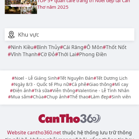
TOP 5+ quán cafe trang trí Noel đẹp tại Cần
Thơ năm 2025
Khu vực
Ninh Kiều
Bình Thủy
Cái Răng
Ô Môn
Thốt Nốt
Vĩnh Thạnh
Cờ Đỏ
Thới Lai
Phong Điền
Noel - Lễ Giáng Sinh
Tết Nguyên Đán
Tết Dương Lịch
Ngày 8/3 - Quốc tế Phụ nữ
Cà phê
Giao thông
Mì cay
Điện ảnh
Trà sữa
Viễn thông
Valentine - Lễ Tình Nhân
Mua sắm
Chùa
Chụp ảnh
Thể thao
Làm đẹp
Sinh viên
Website cantho360.net
thuộc hệ thống lưu trữ thông