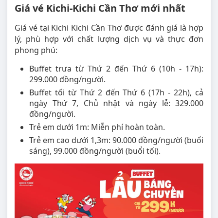
Giá vé Kichi-Kichi Cần Thơ mới nhất
Giá vé tại Kichi Kichi Cần Thơ được đánh giá là hợp
lý, phù hợp với chất lượng dịch vụ và thực đơn
phong phú:
Buffet trưa từ Thứ 2 đến Thứ 6 (10h - 17h):
299.000 đồng/người.
Buffet tối từ Thứ 2 đến Thứ 6 (17h - 22h), cả
ngày Thứ 7, Chủ nhật và ngày lễ: 329.000
đồng/người.
Trẻ em dưới 1m: Miễn phí hoàn toàn.
Trẻ em cao dưới 1,3m: 90.000 đồng/người (buổi
sáng), 99.000 đồng/người (buổi tối).