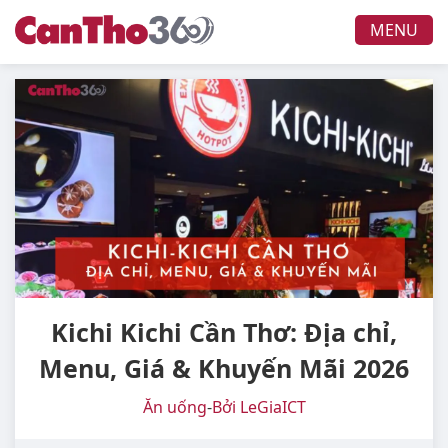
MENU
Kichi Kichi Cần Thơ: Địa chỉ,
Menu, Giá & Khuyến Mãi 2026
Ăn uống
-
Bởi LeGiaICT