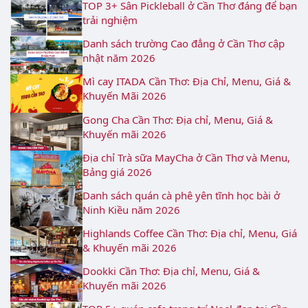
TOP 3+ Sân Pickleball ở Cần Thơ đáng để bạn
trải nghiệm
Danh sách trường Cao đẳng ở Cần Thơ cập
nhật năm 2026
Mì cay ITADA Cần Thơ: Địa Chỉ, Menu, Giá &
Khuyến Mãi 2026
Gong Cha Cần Thơ: Địa chỉ, Menu, Giá &
Khuyến mãi 2026
Địa chỉ Trà sữa MayCha ở Cần Thơ và Menu,
Bảng giá 2026
Danh sách quán cà phê yên tĩnh học bài ở
Ninh Kiều năm 2026
Highlands Coffee Cần Thơ: Địa chỉ, Menu, Giá
& Khuyến mãi 2026
Dookki Cần Thơ: Địa chỉ, Menu, Giá &
Khuyến mãi 2026