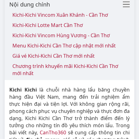
Nội dung chính
Kichi-Kichi Vincom Xuân Khánh - Cần Thơ
Kichi-Kichi Lotte Mart Cần Thơ
Kichi-Kichi Vincom Hùng Vương - Cần Thơ
Menu Kichi-Kichi Cần Thơ cập nhật mới nhất
Giá vé Kichi-Kichi Cần Thơ mới nhất
Chương trình khuyến mãi Kichi-Kichi Cần Thơ
mới nhất
Kichi Kichi
là chuỗi nhà hàng lẩu băng chuyền
hàng đầu Việt Nam, mang đến trải nghiệm ẩm
thực hiện đại và tiện lợi. Với không gian rộng rãi,
phong cách phục vụ chuyên nghiệp và thực đơn đa
dạng, Kichi Kichi Cần Thơ trở thành điểm đến lý
tưởng cho những tín đồ yêu thích món lẩu. Trong
bài viết này,
CanTho360
sẽ cung cấp thông tin chi