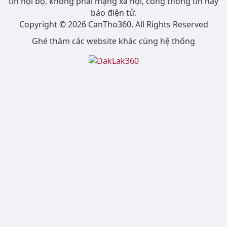
tin nội bộ, không phải mạng xã hội, cổng thông tin hay
báo điện tử.
Copyright © 2026 CanTho360. All Rights Reserved
Ghé thăm các website khác cùng hệ thống