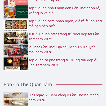
Top 5 quán nhậu bình dân Cân Thơ ngon rẻ,
không lo về giá
Top 5 quán cơm phần ngon, giá rẻ ở Cần Thơ
mà bạn nên biết
TOP 5+ quán cafe trang trí Noel đẹp tại Cần
Thơ năm 2025
Jollibee Cần Thơ: Địa chỉ, Menu & Khuyến
mãi năm 2026
Top quán cà phê trang trí Trung thu đẹp ở
Cần Thơ năm 2026
Bạn Có Thể Quan Tâm
Lưu ngay 5+Tiệm vàng ở Cần Thơ nổi tiếng
năm 2026