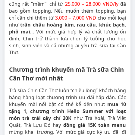
cũng rất “mềm”, chỉ từ
25.000 – 28.000 VNĐ/ly
đã
bao gồm topping. Nếu muốn thêm topping, bạn
chỉ cần chi thêm từ
3.000 – 7.000 VNĐ
cho mỗi loại
như
trân châu hoàng kim
,
rau câu
,
khúc bạch
,
phô mai
… Với mức giá hợp lý và chất lượng ổn
định, Chin trở thành lựa chọn lý tưởng cho học
sinh, sinh viên và cả những ai yêu trà sữa tại Cần
Thơ.
Chương trình khuyến mã Trà sữa Chin
Cần Thơ mới nhất
Trà sữa Chin Cần Thơ luôn “chiều lòng” khách hàng
bằng hàng loạt chương trình ưu đãi hấp dẫn. Các
khuyến mãi nổi bật có thể kể đến như:
mua 10
tặng 1
,
chương trình Hello Summer với loạt
món trà trái cây chỉ 20K
như Trà Xoài, Trà Việt
Quất, Trà Lựu Đỏ hay
đồng giá 15K toàn menu
mừng khai trương. Với mức giá cực kỳ ưu đãi đi