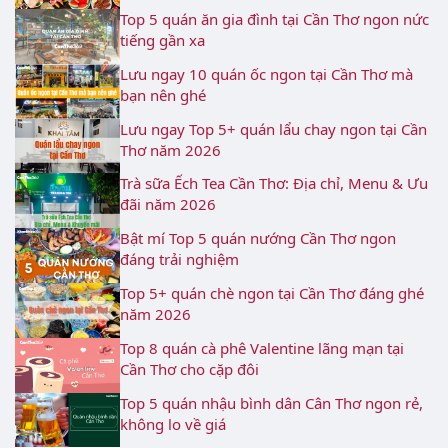
Top 5 quán ăn gia đình tại Cần Thơ ngon nức
tiếng gần xa
Lưu ngay 10 quán ốc ngon tại Cần Thơ mà
bạn nên ghé
Lưu ngay Top 5+ quán lẩu chay ngon tại Cần
Thơ năm 2026
Trà sữa Ếch Tea Cần Thơ: Địa chỉ, Menu & Ưu
đãi năm 2026
Bật mí Top 5 quán nướng Cần Thơ ngon
đáng trải nghiệm
Top 5+ quán chè ngon tại Cần Thơ đáng ghé
năm 2026
Top 8 quán cà phê Valentine lãng mạn tại
Cần Thơ cho cặp đôi
Top 5 quán nhậu bình dân Cân Thơ ngon rẻ,
không lo về giá