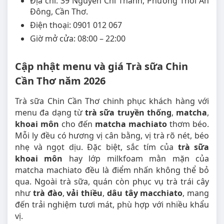
Địa chỉ: 39 Nguyễn Chí Thanh, Phường Thới An
Đông, Cần Thơ.
Điện thoại: 0901 012 067
Giờ mở cửa: 08:00 – 22:00
Cập nhật menu và giá Trà sữa Chin
Cần Thơ năm 2026
Trà sữa Chin Cần Thơ chinh phục khách hàng với
menu đa dạng từ
trà sữa truyền thống
,
matcha
,
khoai môn
cho đến
matcha machiato
thơm béo.
Mỗi ly đều có hương vị cân bằng, vị trà rõ nét, béo
nhẹ và ngọt dịu. Đặc biệt, sắc tím của
trà sữa
khoai môn
hay lớp milkfoam mằn mặn của
matcha machiato đều là điểm nhấn không thể bỏ
qua. Ngoài trà sữa, quán còn phục vụ trà trái cây
như
trà đào
,
vải thiều
,
dâu tây macchiato
, mang
đến trải nghiệm tươi mát, phù hợp với nhiều khẩu
vị.